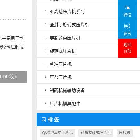
亚高速压片机系列
微信
全封闭旋转式压片机
留言
非制药类压片机
它主要用于制
返回
状原料压制成
旋转式压片机
顶部
单冲压片机
PDF彩页
压盐压片机
制药机械辅助设备
Close
压片机模具配件
标 签
QVC型真空上料机
环形旋转式压片机
压片机