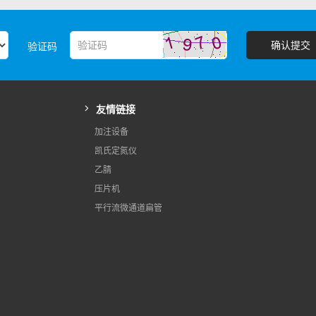
最大充填深度
Max
确认提交
验证码
最大压片产量
Max
转台转速
Spe
外形尺寸（长x宽x高）
Ove
友情链接
机器重量
Wei
加注设备
凯氏定氮仪
电动机功率
Mot
乙腈
压片机
平行流微通道扁管