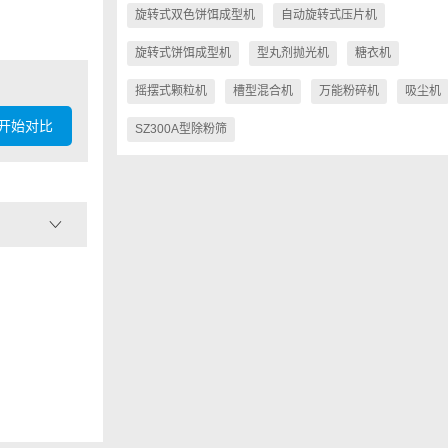
旋转式双色饼饵成型机
自动旋转式压片机
旋转式饼饵成型机
型丸剂抛光机
糖衣机
摇摆式颗粒机
槽型混合机
万能粉碎机
吸尘机
开始对比
SZ300A型除粉筛
型号
Mo
冲模数
Num
最大工作压力
Max
最大压片直径
Max
压片厚度
Thi