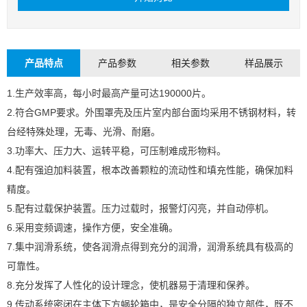
产品特点
产品参数
相关参数
样品展示
1.生产效率高，每小时最高产量可达190000片。
2.符合GMP要求。外围罩壳及压片室内部台面均采用不锈钢材料，转
台经特殊处理，无毒、光滑、耐磨。
3.功率大、压力大、运转平稳，可压制难成形物料。
4.配有强迫加料装置，根本改善颗粒的流动性和填充性能，确保加料
精度。
5.配有过载保护装置。压力过载时，报警灯闪亮，并自动停机。
6.采用变频调速，操作方便，安全准确。
7.集中润滑系统，使各润滑点得到充分的润滑，润滑系统具有极高的
可靠性。
8.充分发挥了人性化的设计理念，使机器易于清理和保养。
Close
9.传动系统密闭在主体下方蜗轮箱中，是安全分隔的独立部件，既不